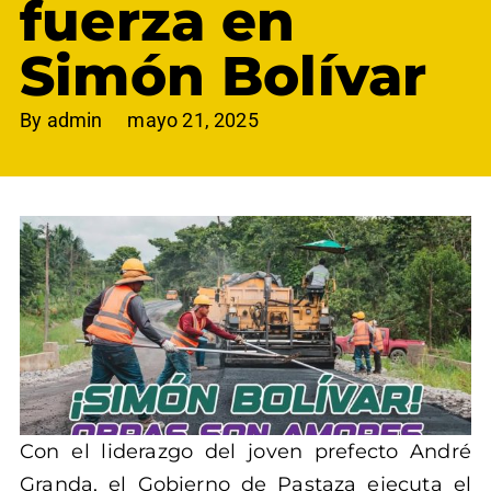
fuerza en
Simón Bolívar
By
admin
mayo 21, 2025
Con el liderazgo del joven prefecto André
Granda, el Gobierno de Pastaza ejecuta el