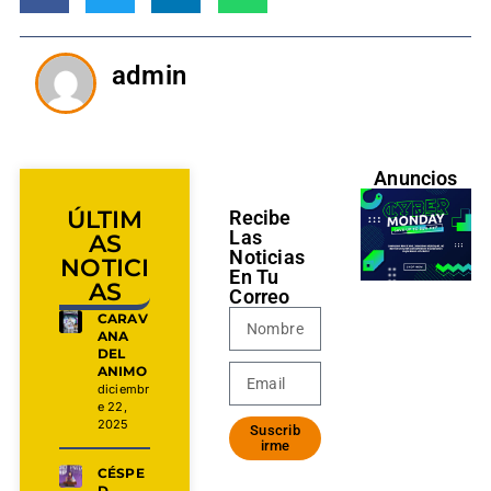
admin
Anuncios
ÚLTIM
Recibe
Las
AS
Noticias
NOTICI
En Tu
AS
Correo
CARAV
ANA
DEL
ANIMO
diciembr
e 22,
2025
Suscrib
irme
CÉSPE
D