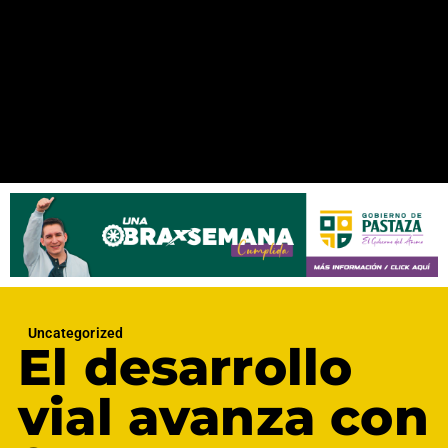
Uncategorized
El desarrollo
vial avanza con