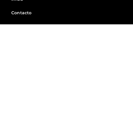
Contacto
Noticias
Suscríbete
Suscríbete a las mejores noticias del Ecuador
Suscribirme
Todos Los Derechos Reservados XtremeEC - 2025