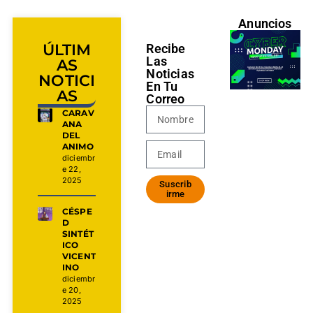
Anuncios
ÚLTIM
Recibe
Las
AS
Noticias
NOTICI
En Tu
AS
Correo
CARAV
ANA
DEL
ANIMO
diciembr
e 22,
2025
Suscrib
irme
CÉSPE
D
SINTÉT
ICO
VICENT
INO
diciembr
e 20,
2025