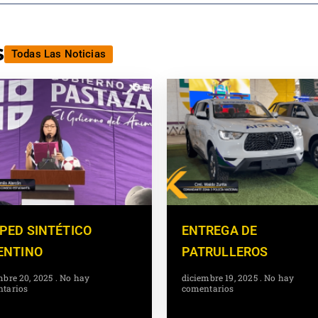
s
Todas Las Noticias
PED SINTÉTICO
ENTREGA DE
ENTINO
PATRULLEROS
mbre 20, 2025
No hay
diciembre 19, 2025
No hay
tarios
comentarios