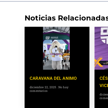
Noticias Relacionada
CARAVANA DEL ANIMO
CÉS
VIC
diciembre 22, 2025
No hay
comentarios
dicie
comen