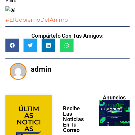
#ElGobiernoDelÁnimo
Compártelo Con Tus Amigos:
admin
Anuncios
ÚLTIM
Recibe
Las
AS
Noticias
NOTICI
En Tu
AS
Correo