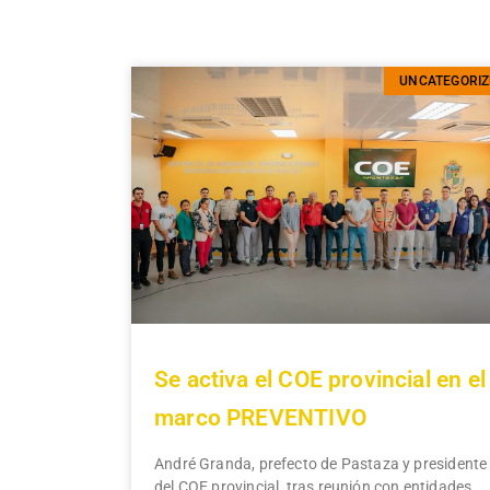
UNCATEGORIZ
Se activa el COE provincial en el
marco PREVENTIVO
André Granda, prefecto de Pastaza y presidente
del COE provincial, tras reunión con entidades