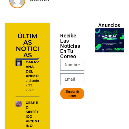
Anuncios
ÚLTIM
Recibe
Las
AS
Noticias
NOTICI
En Tu
AS
Correo
CARAV
ANA
DEL
ANIMO
diciembr
e 22,
2025
Suscrib
irme
CÉSPE
D
SINTÉT
ICO
VICENT
INO