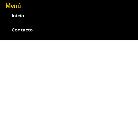
Menú
Inicio
Contacto
Noticias
Suscríbete
Suscríbete a las mejores noticias del Ecuador
Suscribirme
Todos Los Derechos Reservados XtremeEC - 2025