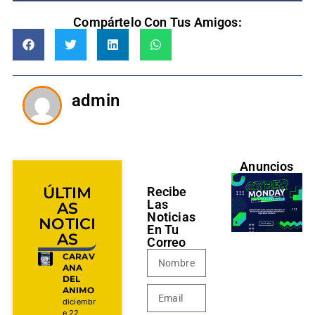
Compártelo Con Tus Amigos:
admin
Anuncios
ÚLTIM
Recibe
Las
AS
Noticias
NOTICI
En Tu
AS
Correo
CARAV
ANA
DEL
ANIMO
diciembr
e 22,