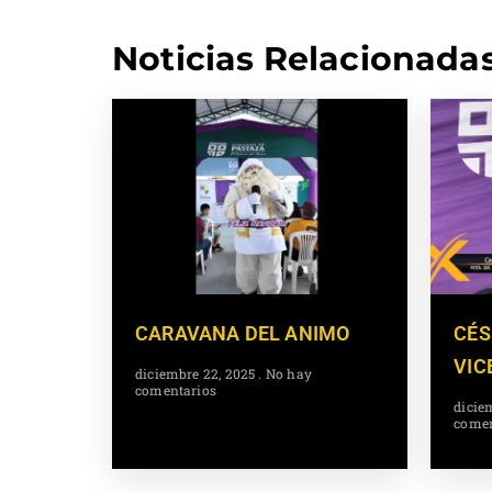
Noticias Relacionada
CARAVANA DEL ANIMO
CÉS
VIC
diciembre 22, 2025
No hay
comentarios
dicie
comen