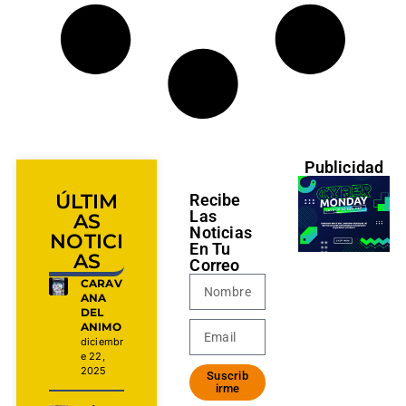
Publicidad
ÚLTIM
Recibe
Las
AS
Noticias
NOTICI
En Tu
AS
Correo
CARAV
ANA
DEL
ANIMO
diciembr
e 22,
2025
Suscrib
irme