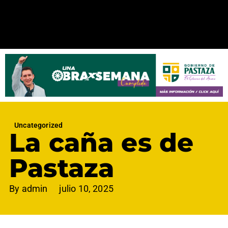
Uncategorized
La caña es de
Pastaza
By
admin
julio 10, 2025