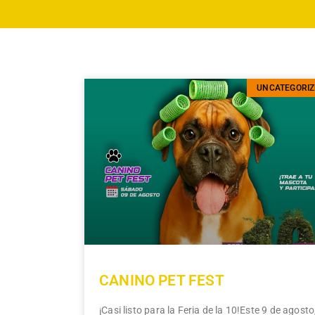
UNCATEGORIZ
CANINO PET FEST
¡Casi listo para la Feria de la 10!Este 9 de agosto