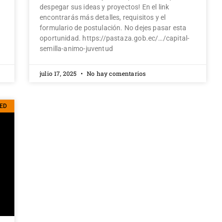
despegar sus ideas y proyectos! En el link
encontrarás más detalles, requisitos y el
formulario de postulación. No dejes pasar esta
oportunidad. https://pastaza.gob.ec/…/capital-
semilla-animo-juventud
julio 17, 2025
No hay comentarios
ED