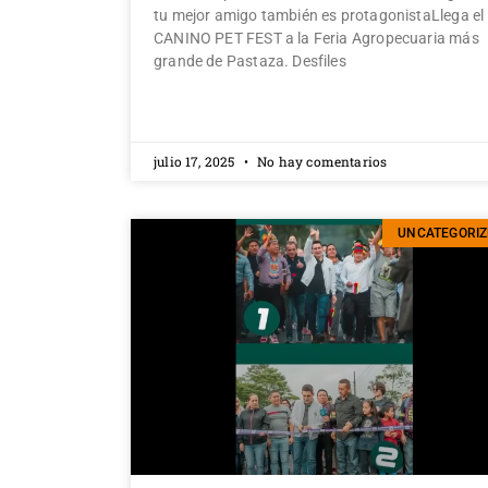
tu mejor amigo también es protagonistaLlega el
CANINO PET FEST a la Feria Agropecuaria más
grande de Pastaza. Desfiles
julio 17, 2025
No hay comentarios
UNCATEGORIZ