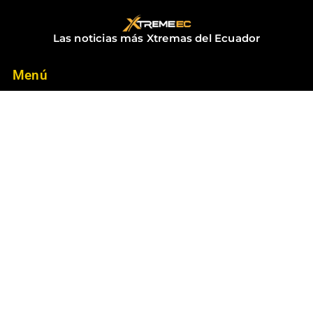
diciembre 18, 2025
No hay comentarios
Las noticias más Xtremas del Ecuador
Menú
Inicio
Contacto
Noticias
Suscríbete
Suscríbete a las mejores noticias del Ecuador
Suscribirme