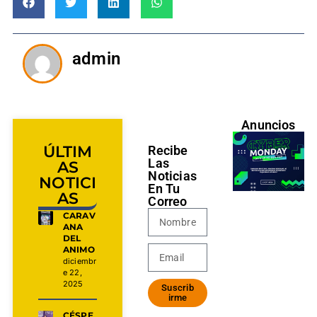
admin
Anuncios
ÚLTIM
Recibe
Las
AS
Noticias
NOTICI
En Tu
AS
Correo
CARAV
ANA
DEL
ANIMO
diciembr
e 22,
2025
Suscrib
irme
CÉSPE