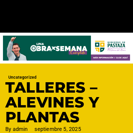
Uncategorized
TALLERES –
ALEVINES Y
PLANTAS
By
admin
septiembre 5, 2025