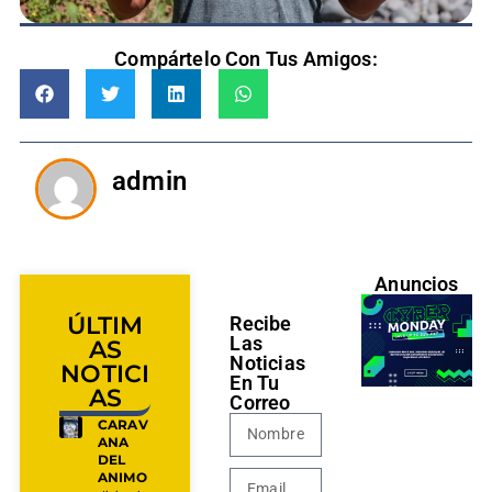
Compártelo Con Tus Amigos:
admin
Anuncios
ÚLTIM
Recibe
Las
AS
Noticias
NOTICI
En Tu
AS
Correo
CARAV
ANA
DEL
ANIMO