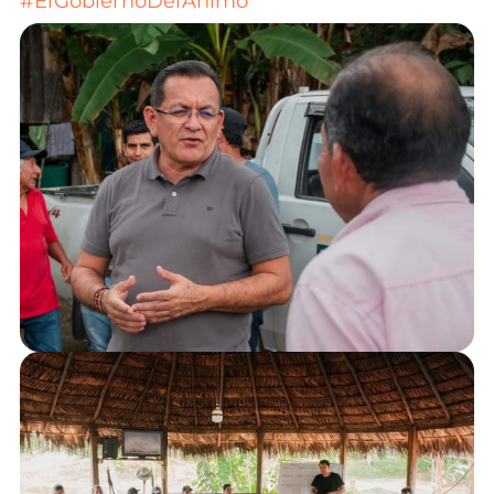
#ElGobiernoDelÁnimo