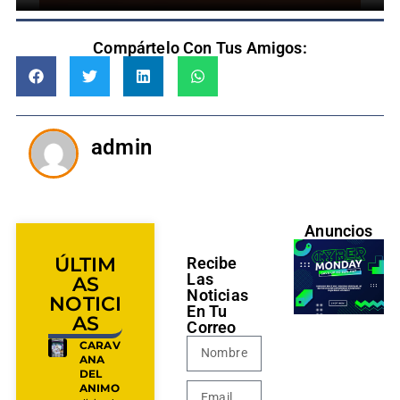
Compártelo Con Tus Amigos:
admin
Anuncios
ÚLTIM
Recibe
Las
AS
Noticias
NOTICI
En Tu
AS
Correo
CARAV
ANA
DEL
ANIMO