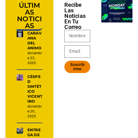
ÚLTIM
Recibe
Las
AS
Noticias
NOTICI
En Tu
AS
Correo
CARAV
ANA
DEL
ANIMO
diciembr
e 22,
2025
Suscrib
irme
CÉSPE
D
SINTÉT
ICO
VICENT
INO
diciembr
e 20,
2025
ENTRE
GA DE