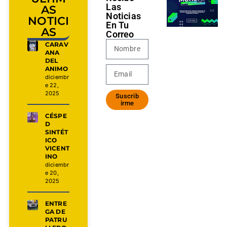
Las
AS
Noticias
NOTICI
En Tu
AS
Correo
CARAV
ANA
DEL
ANIMO
diciembr
e 22,
2025
Suscrib
irme
CÉSPE
D
SINTÉT
ICO
VICENT
INO
diciembr
e 20,
2025
ENTRE
GA DE
PATRU