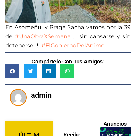
En Asomeñul y Praga Sacha vamos por la 39
de
#UnaObraXSemana
… sin cansarse y sin
detenerse !!!
#ElGobiernoDelAnimo
Compártelo Con Tus Amigos:
admin
Anuncios
ÚLTIM
Recibe