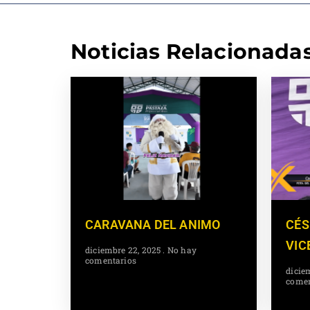
Noticias Relacionada
CARAVANA DEL ANIMO
CÉS
VIC
diciembre 22, 2025
No hay
comentarios
dicie
comen