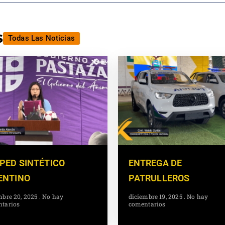
s
Todas Las Noticias
PED SINTÉTICO
ENTREGA DE
ENTINO
PATRULLEROS
mbre 20, 2025
No hay
diciembre 19, 2025
No hay
tarios
comentarios