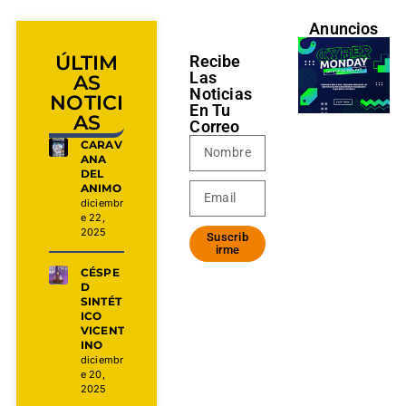
Anuncios
ÚLTIM
Recibe
Las
AS
Noticias
NOTICI
En Tu
AS
Correo
CARAV
ANA
DEL
ANIMO
diciembr
e 22,
2025
Suscrib
irme
CÉSPE
D
SINTÉT
ICO
VICENT
INO
diciembr
e 20,
2025