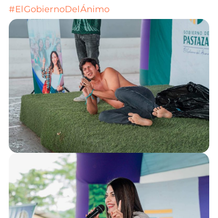
#ElGobiernoDelÁnimo