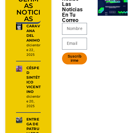
Las
AS
Noticias
NOTICI
En Tu
AS
Correo
CARAV
ANA
DEL
ANIMO
diciembr
e 22,
2025
Suscrib
irme
CÉSPE
D
SINTÉT
ICO
VICENT
INO
diciembr
e 20,
2025
ENTRE
GA DE
PATRU