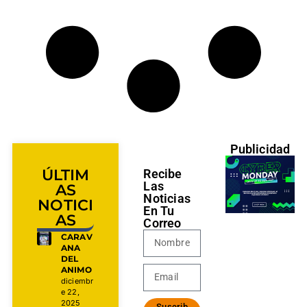
Publicidad
ÚLTIM
Recibe
Las
AS
Noticias
NOTICI
En Tu
AS
Correo
CARAV
ANA
DEL
ANIMO
diciembr
e 22,
2025
Suscrib