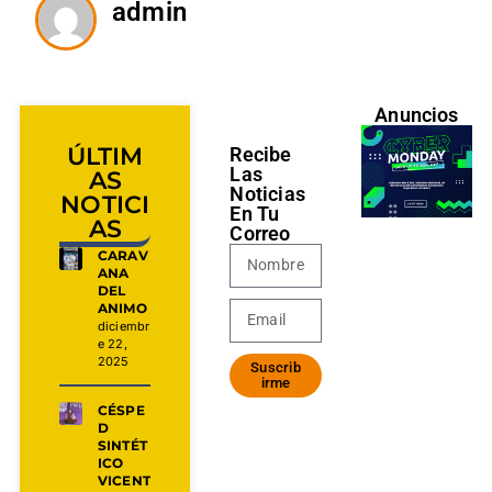
admin
Anuncios
ÚLTIM
Recibe
Las
AS
Noticias
NOTICI
En Tu
AS
Correo
CARAV
ANA
DEL
ANIMO
diciembr
e 22,
2025
Suscrib
irme
CÉSPE
D
SINTÉT
ICO
VICENT