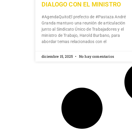
DIALOGO CON EL MINISTRO
#AgendaQuitoEl prefecto de #Pastaza André
Granda mantuvo una reunión de articulación
junto al Sindicato Único de Trabajadores y el
ministro de Trabajo, Harold Burbano, para
abordar temas relacionados con el
diciembre 15, 2025
No hay comentarios